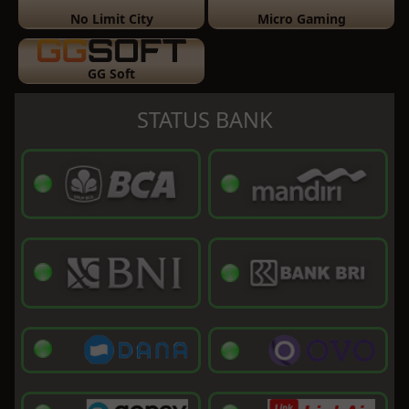
No Limit City
Micro Gaming
GG Soft
STATUS BANK