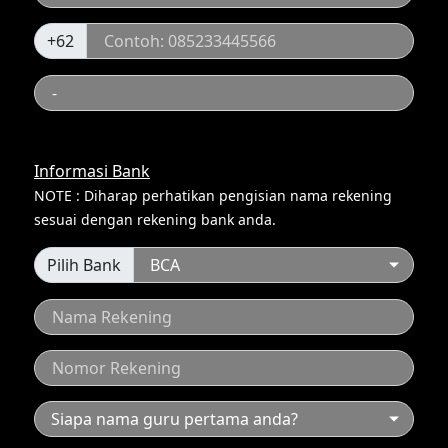
+62
Informasi Bank
NOTE : Diharap perhatikan pengisian nama rekening
sesuai dengan rekening bank anda.
Pilih Bank