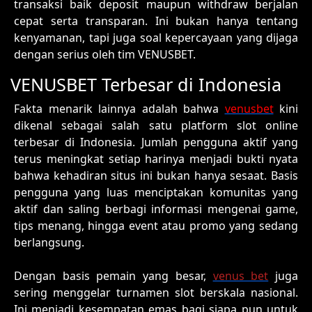
transaksi baik deposit maupun withdraw berjalan
cepat serta transparan. Ini bukan hanya tentang
kenyamanan, tapi juga soal kepercayaan yang dijaga
dengan serius oleh tim VENUSBET.
VENUSBET Terbesar di Indonesia
Fakta menarik lainnya adalah bahwa
venusbet
kini
dikenal sebagai salah satu platform slot online
terbesar di Indonesia. Jumlah pengguna aktif yang
terus meningkat setiap harinya menjadi bukti nyata
bahwa kehadiran situs ini bukan hanya sesaat. Basis
pengguna yang luas menciptakan komunitas yang
aktif dan saling berbagi informasi mengenai game,
tips menang, hingga event atau promo yang sedang
berlangsung.
Dengan basis pemain yang besar,
venus bet
juga
sering menggelar turnamen slot berskala nasional.
Ini menjadi kesempatan emas bagi siapa pun untuk