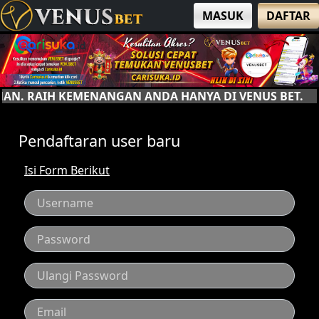
MASUK
DAFTAR
N. RAIH KEMENANGAN ANDA HANYA DI VENUS BET.
Pendaftaran user baru
Isi Form Berikut